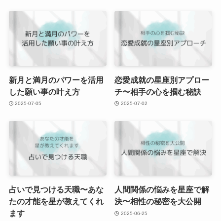
新月と満月のパワーを活用
恋愛成就の星座別アプロー
した願い事の叶え方
チ〜相手の心を掴む秘訣
2025-07-05
2025-07-02
占いで見つける天職〜あな
人間関係の悩みを星座で解
たの才能を星が教えてくれ
決〜相性の秘密を大公開
ます
2025-06-25